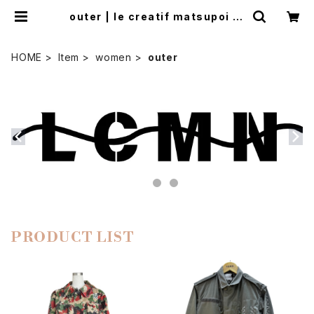
outer | le creatif matsupoi ja
pon
HOME
Item
women
outer
PRODUCT LIST