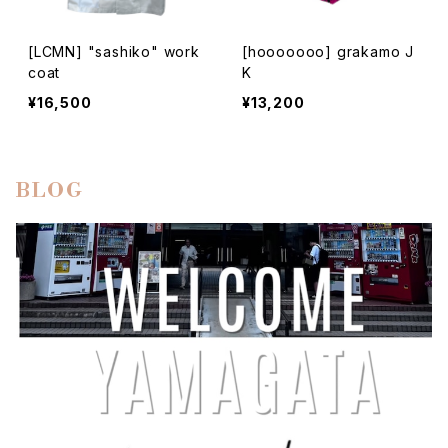
[LCMN] "sashiko" work
[hooooooo] grakamo J
coat
K
¥16,500
¥13,200
BLOG