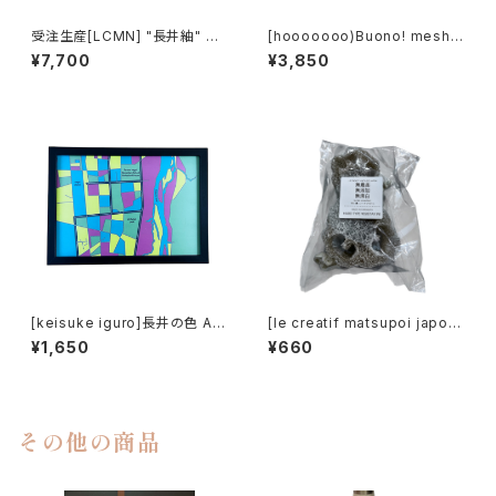
受注生産[LCMN] "長井紬" bo
[hooooooo)Buono! mesh c
w tie
ap
¥7,700
¥3,850
[keisuke iguro]長井の色 A4
[le creatif matsupoi japon]
ART BOARD
天然ヘチマたわしHARD 2P
¥1,650
¥660
その他の商品