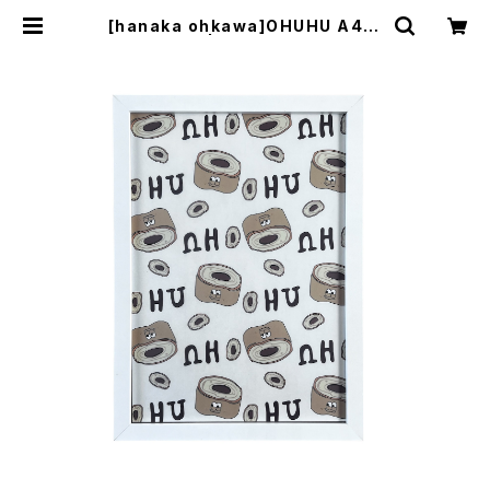
[hanaka ohkawa]OHUHU A4 A
RT BOARD | le creatif matsup
oi japon