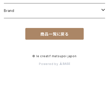
men
Brand
cut & sewn
women
LCMN
商品一覧に戻る
tops
cut & sewn
cut & sewn
other
hooooooo
bottoms
tops
tops
cut & sewn
oue
© le creatif matsupoi japon
Powered by
goods
bottoms
bottoms
tops
OH NANAMI
outer
goods
goods
bottoms
NAGAI PROJECT
outer
coat
goods
le creatif matsupoi japon