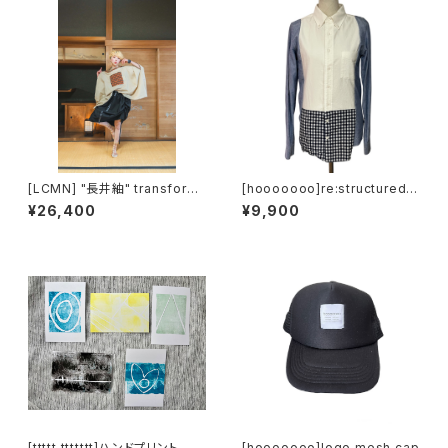
[LCMN] "長井紬" transform
[hooooooo]re:structured s
skirt
hirts
¥26,400
¥9,900
[ttttt ttttttt]ハンドプリント ポ
[hooooooo]logo mesh cap