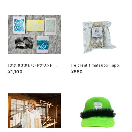
[ttttt ttttttt]ハンドプリント ポ
[le creatif matsupoi japon]
ストカードセット
天然ヘチマたわしHARD 1P
¥1,100
¥550