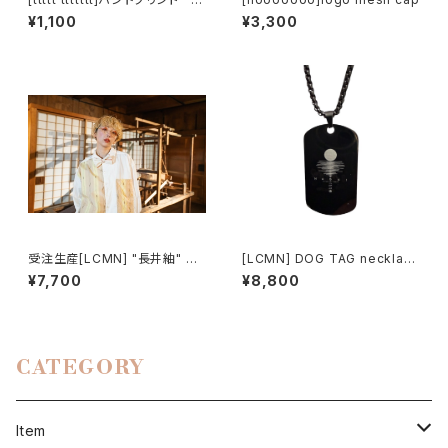
ストカードセット
¥1,100
¥3,300
受注生産[LCMN] "長井紬" bo
[LCMN] DOG TAG necklac
w tie
e
¥7,700
¥8,800
CATEGORY
Item