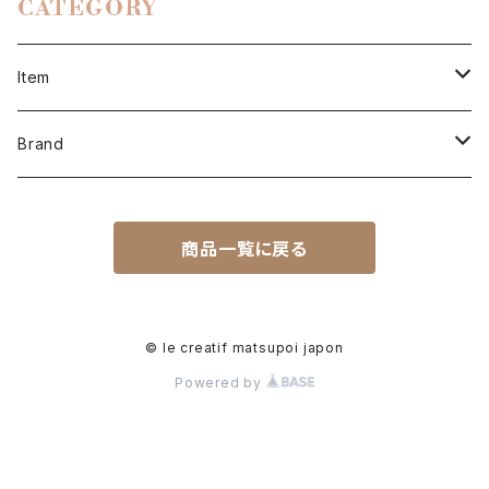
CATEGORY
Item
men
Brand
cut & sewn
women
LCMN
商品一覧に戻る
tops
cut & sewn
cut & sewn
other
hooooooo
bottoms
tops
tops
cut & sewn
oue
© le creatif matsupoi japon
Powered by
goods
bottoms
bottoms
tops
OH NANAMI
outer
goods
goods
bottoms
NAGAI PROJECT