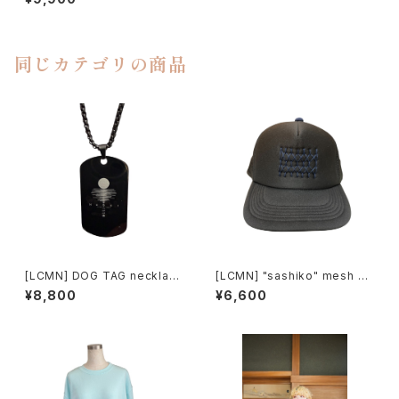
同じカテゴリの商品
[LCMN] DOG TAG necklac
[LCMN] "sashiko" mesh ca
e
p
¥8,800
¥6,600