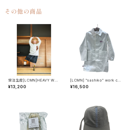
その他の商品
受注生産[LCMN]HEAVY WEI
[LCMN] "sashiko" work co
GHT LONG SLEEVE "長井紬
at
¥13,200
¥16,500
×SASHIKO" T-SHIRTS