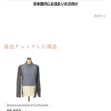
日本国内にお住まいの方向け
通報する
最近チェックした商品
[hooooooo]re:structured s
hirts
¥9,900