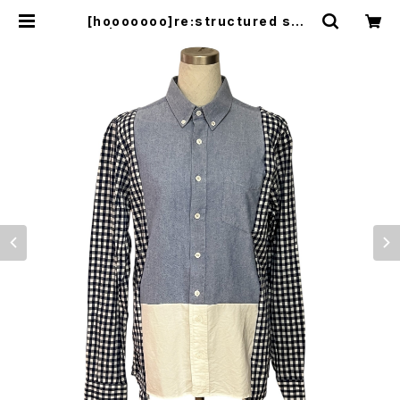
[hooooooo]re:structured shir
ts | le creatif matsupoi japon