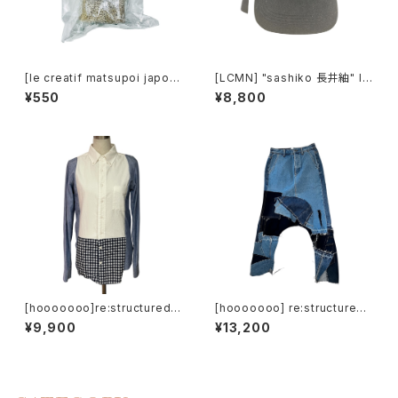
[le creatif matsupoi japon]
[LCMN] "sashiko 長井紬" lo
天然ヘチマたわしHARD 1P
ng belt cap.
¥550
¥8,800
[hooooooo]re:structured s
[hooooooo] re:structured
hirts
sarrouel pants
¥9,900
¥13,200