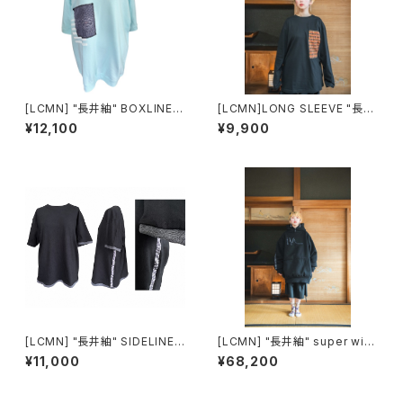
[LCMN] "長井紬" BOXLINE s
[LCMN]LONG SLEEVE "長井
hort sleeved sweatshirts
紬×SASHIKO" T-SHIRTS
¥12,100
¥9,900
[LCMN] "長井紬" SIDELINE
[LCMN] "長井紬" super wid
T-SHIRTS BLK×PPL
e parka
¥11,000
¥68,200